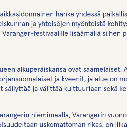
paikkasidonnainen hanke yhdessä paikalli
teiskunnan ja yhteisöjen myönteistä kehity
Varanger-festivaalille lisäämällä siihen p
ueen alkuperäiskansa ovat saamelaiset. A
rjansuomalaiset ja kveenit, ja alue on m
t säilyttää ja välittää kulttuuriaan sekä k
arangerin niemimaalla, Varangerin vuono
isuudeltaan uskomattoman rikas, on liik