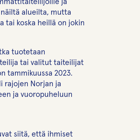
attitaiteilijoille ja
n näiltä alueilta, mutta
 tai koska heillä on jokin
otka tuotetaan
ija tai valitut taiteilijat
oon tammikuussa 2023.
 rajojen Norjan ja
yteen ja vuoropuheluun
vat siitä, että ihmiset