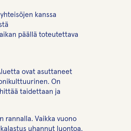
syhteisöjen kanssa
stä
aikan päällä toteutettava
luetta ovat asuttaneet
onikulttuurinen. On
ehittää taidettaan ja
n rannalla. Vaikka vuono
akalastus uhannut luontoa.