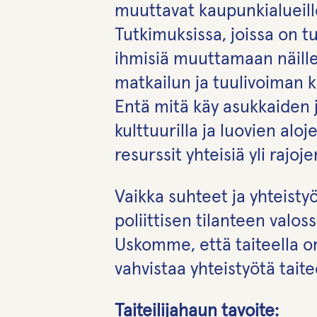
muuttavat kaupunkialueille
Tutkimuksissa, joissa on t
ihmisiä muuttamaan näille 
matkailun ja tuulivoiman k
Entä mitä käy asukkaiden 
kulttuurilla ja luovien al
resurssit yhteisiä yli rajoj
Vaikka suhteet ja yhteisty
poliittisen tilanteen valo
Uskomme, että taiteella o
vahvistaa yhteistyötä taitee
Taiteilijahaun tavoite: