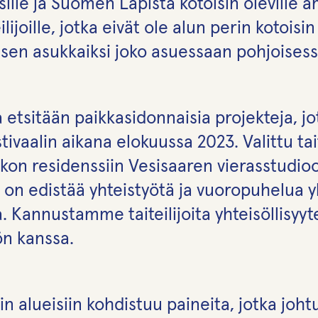
le ja Suomen Lapista kotoisin oleville amm
ilijoille, jotka eivät ole alun perin kotoisi
isen asukkaiksi joko asuessaan pohjoisessa
 etsitään paikkasidonnaisia projekteja, j
aalin aikana elokuussa 2023. Valittu taiteil
kon residenssiin Vesisaaren vierasstudi
n edistää yhteistyötä ja vuoropuhelua yli
a. Kannustamme taiteilijoita yhteisöllisy
ön kanssa.
 alueisiin kohdistuu paineita, jotka johtu