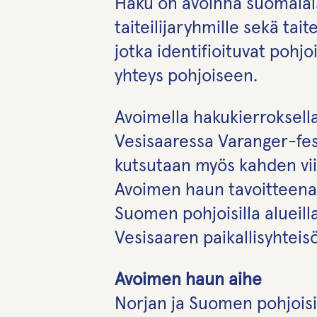
Haku on avoinna suomalaisil
taiteilijaryhmille sekä taite
jotka identifioituvat pohjo
yhteys pohjoiseen.
Avoimella hakukierroksella
Vesisaaressa Varanger-festiv
kutsutaan myös kahden vii
Avoimen haun tavoitteena o
Suomen pohjoisilla alueill
Vesisaaren paikallisyhteis
Avoimen haun aihe
Norjan ja Suomen pohjoisiin