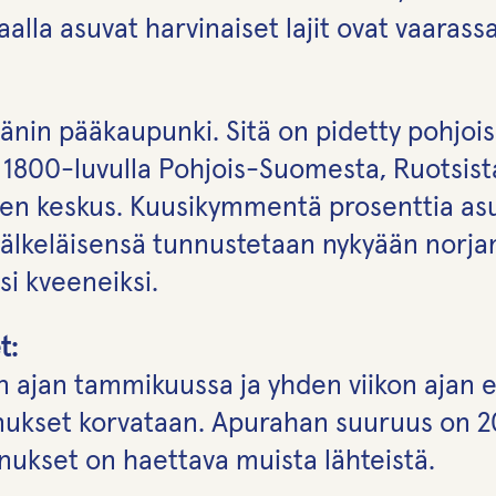
la asuvat harvinaiset lajit ovat vaarassa
änin pääkaupunki. Sitä on pidetty pohjoi
i 1800-luvulla Pohjois-Suomesta, Ruotsista
sten keskus. Kuusikymmentä prosenttia asu
jälkeläisensä tunnustetaan nykyään norja
i kveeneiksi.
t:
n ajan tammikuussa ja yhden viikon ajan 
nukset korvataan. Apurahan suuruus on 
nukset on haettava muista lähteistä.