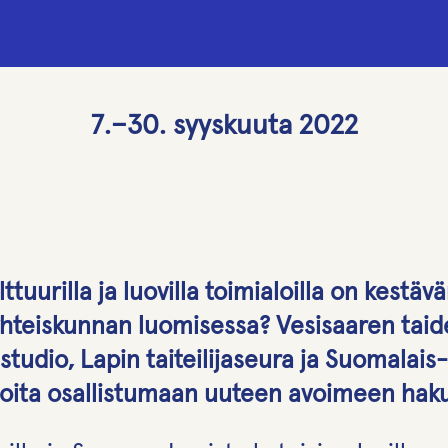
7.–30. syyskuuta 2022
ulttuurilla ja luovilla toimialoilla on kestä
 yhteiskunnan luomisessa? Vesisaaren taid
astudio, Lapin taiteilijaseura ja Suomalais
ilijoita osallistumaan uuteen avoimeen hak