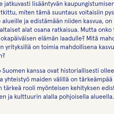
 jatkuvasti lisääntyvän kaupungistumisen j
utkittu, miten tämä suuntaus voitaisiin py
alueille ja edistämään niiden kasvua, on tu
altaiset alat osana ratkaisua. Mutta onko
jokapäiväisen elämän laadulle? Mitä mahd
ojen yrityksillä on toimia mahdollisena ka
en?
ö Suomen kanssa ovat historiallisesti ollee
ssa yhteistyö maiden välillä on tärkeämpä
n tärkeä rooli myönteisen kehityksen edi
n ja kulttuurin alalla pohjoisella alueella.