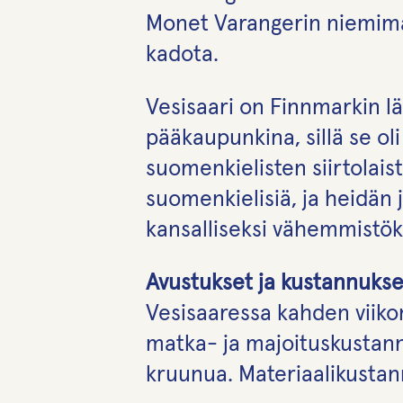
Monet Varangerin niemimaal
kadota.
Vesisaari on Finnmarkin lä
pääkaupunkina, sillä se ol
suomenkielisten siirtolai
suomenkielisiä, ja heidän 
kansalliseksi vähemmistöks
Avustukset ja kustannukse
Vesisaaressa kahden viiko
matka- ja majoituskustan
kruunua. Materiaalikustan