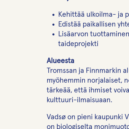
Kehittää ulkoilma- ja 
Edistää paikallisen yh
Lisäarvon tuottaminen 
taideprojekti
Alueesta
Tromssan ja Finnmarkin al
myöhemmin norjalaiset, no
tärkeää, että ihmiset voiva
kulttuuri-ilmaisuaan.
Vadsø on pieni kaupunki V
on biologiselta monimuoto