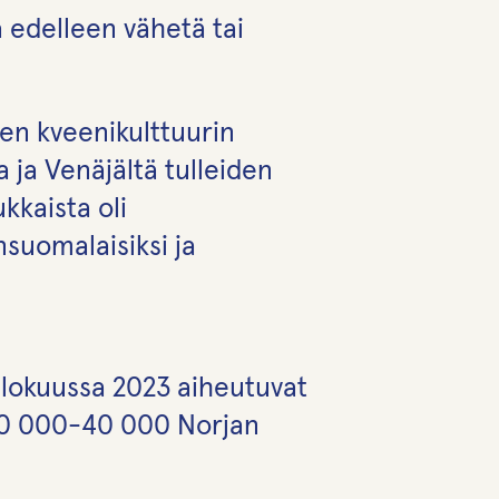
 edelleen vähetä tai
sen kveenikulttuurin
 ja Venäjältä tulleiden
kkaista oli
nsuomalaisiksi ja
elokuussa 2023 aiheutuvat
20 000-40 000 Norjan