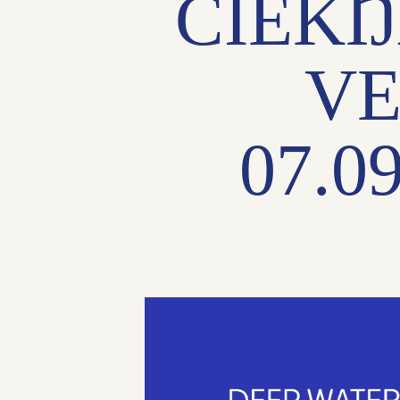
ČIEKŊ
VE
07.09