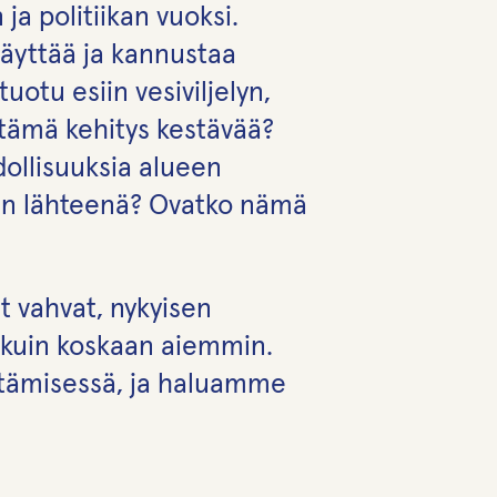
a politiikan vuoksi.
säyttää ja kannustaa
otu esiin vesiviljelyn,
 tämä kehitys kestävää?
ollisuuksia alueen
svun lähteenä? Ovatko nämä
t vahvat, nykyisen
ä kuin koskaan aiemmin.
stämisessä, ja haluamme