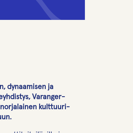
vän, dynaamisen ja
eyhdistys, Varanger-
-norjalainen kulttuuri-
uun.