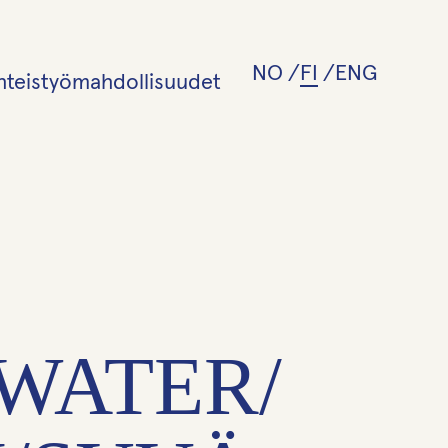
NO
FI
ENG
hteistyömahdollisuudet
 WATER/