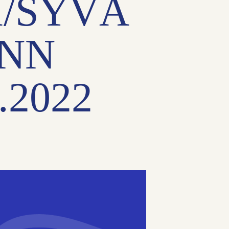
I/SYVÄ
ANN
9.2022